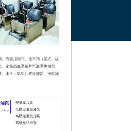
閥
、
流量控制閥
、比率閥（管式、板
泵、定量高低壓葉片泵液壓專用電
機
、水冷（氣冷）式
冷卻器
、液壓油
變量葉片泵
壓油泵
低壓定量葉片泵
c
pump
高壓定量葉片泵
高低壓組合泵