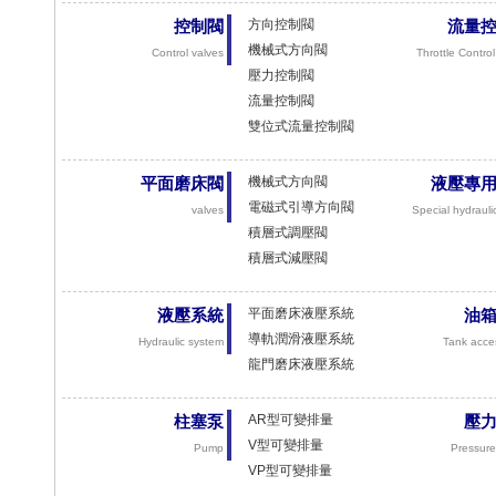
方向控制閥
控制閥
流量
機械式方向閥
Control
valves
Throttle Control
壓力控制閥
流量控制閥
雙位式流量控制閥
機械式方向閥
平面磨床閥
液壓專
電磁式引導方向閥
valves
Special
hydrauli
積層式調壓閥
積層式減壓閥
平面磨床液壓系統
液壓系統
油
導軌潤滑液壓系統
Hydraulic system
Tank
acce
龍門磨床液壓系統
AR型可變排量
柱塞泵
壓
V型可變排量
Pump
Pressure
VP型可變排量