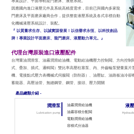
專業設計、
平面導軌龍門磨床
、
液壓系統
。
因應國內進口
液壓元件
及系統高精度需求，目前已與國內多家
龍
門磨床
及
平面磨床
廠商合作，提供整套
液壓系統
及各式非標自動
化機械
液壓系統
設計、裝配。
『 以質量求生存、以誠實謀發展！
以信譽求永恆、以科技創品
牌！
專業設計
平面磨床
、
龍門磨床
、
液壓
動力單元。』
代理台灣原裝進口液壓配件
台灣重油
潤滑泵
、油霧潤滑給油機、電動給油機
壓力控制閥
、
方向控制
式、疊加、插式、邏輯閥）雙比率高壓
柱塞泵
、內、外
齒輪泵
變量葉片
機、電接點式壓力表機械式伺服閥（防削器）、油壓缸、油路板油
冷卻
蓄能器、高壓油管、無縫鋼管、鋼管、接頭、
壓力開關
產品總類介紹 -
油霧潤滑給油機
潤滑泵
液
油霧容積分配閥
Lubrication pump
Hydrauli
電動潤滑給油機
容積式分油器