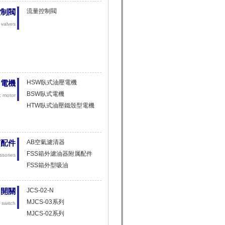
流量控制閥
控制閥
valves
HSW臥式油壓電機
用電機
BSW臥式電機
c
motor
HTW臥式油壓鐵殼型電機
AB空氣濾清器
箱配件
FSS箱外濾油器附属配件
ssories
FSS箱外型吸油
JCS-02-N
力開關
MJCS-03系列
 switch
MJCS-02系列