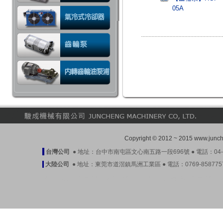
05A
Copyright © 2012 ~ 2015 www.ju
台灣公司
● 地址：台中市南屯區文心南五路一段696號 ● 電話：04-23899
大陸公司
● 地址：東莞市道滘鎮馬洲工業區 ● 電話：0769-85877571-3 
駿成產品
●
壓力開關
|
液壓油泵
|
潤滑泵
|
平面磨床閥
|
壓力開關
|