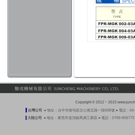
Copyright © 2012 ~ 2015 www.ju
台灣公司
● 地址：台中市南屯區文心南五路一段696號 ● 電話：04-23899
大陸公司
● 地址：東莞市道滘鎮馬洲工業區 ● 電話：0769-85877571-3 
駿成產品
●
壓力開關
|
液壓油泵
|
潤滑泵
|
平面磨床閥
|
壓力開關
|