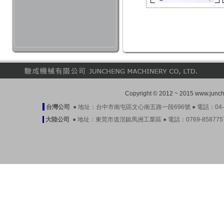
Copyright © 2012 ~ 2015 www.ju
台灣公司
● 地址：台中市南屯區文心南五路一段696號 ● 電話：04-23899
大陸公司
● 地址：東莞市道滘鎮馬洲工業區 ● 電話：0769-85877571-3 
駿成產品
●
壓力開關
|
液壓油泵
|
潤滑泵
|
平面磨床閥
|
壓力開關
|