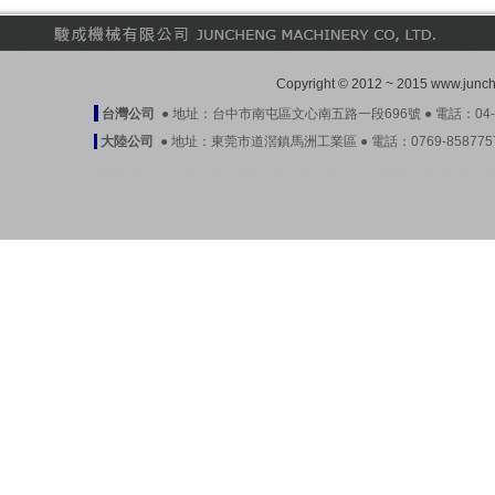
Copyright © 2012 ~ 2015 www.ju
台灣公司
● 地址：台中市南屯區文心南五路一段696號 ● 電話：04-23899
大陸公司
● 地址：東莞市道滘鎮馬洲工業區 ● 電話：0769-85877571-3 
駿成產品
●
壓力開關
|
液壓油泵
|
潤滑泵
|
平面磨床閥
|
壓力開關
|