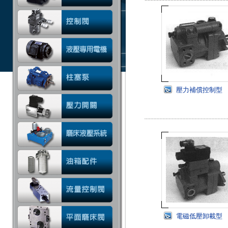
壓力補償控制型
電磁低壓卸載型