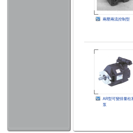
兩壓兩流控制型
AR型可變排量柱
泵